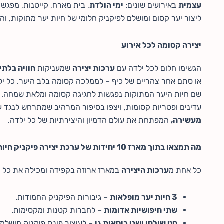
עצמית
באירועים שונים:
ימי הולדת
, בית מארח, קייטנות, מפגש
ליצור יער קסום ומושלם לפיקניק חלומי של חיות יער מתוקות, והו
יצירה קסומה לכל אירוע
הגשימו חלום לכל ילדה עם
ערכות יצירה
שמעניקות
חוויה בלתי
או סתם אחר צהריים של כיף – לממלכה קסומה בלב היער. כל י
שם חיות היער המתוקות נפגשות לחגיגה קסומה ומלאת שמחה. היל
עדינים ופטריות קסומות, ויצפו בסיפור המרהיב שמתרחש לנגד ע
מעשירה,
המפתחת את עולם הדמיון והיצירתיות של כל ילדה.
מה תמצאו בתוך מארז 10 יחידות של ערכת יצירה פיקניק חיות היער?
כל אחת מ
ערכות היצירה
במארז ארוזה בקפידה ומכילה את כל ה
3 חיות יער מופלאות
– גיבורות הפיקניק החמודות.
שתי חיפושיות אדומות
– לחברות קטנות ומקסימות.
סט שולחן ושני כיסאות גן
– לעיצוב פינת פיקניק מושלמ