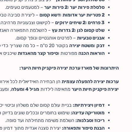
סלסלת פירות יער
ו
2 פירות יער
– למטעמים טעימים.
2 פטריות יער אדומות
ו
דשא קסום
– ליצירת סביבה טבע
3 פרחים
ו
2 שיחים ירוקים
– לקישוט וצבעוניות מרהיבה.
שלט קסום לגן
ו
2 גדרות עץ
– להשלמת התפאורה האגדי
אבנים טבעיות
– לפרטים אותנטיים ונופך קסום.
דבק
ו
משטח יצירה
בקוטר 20 ס"מ – כל מה שצריך כדי להתחיל מיד.
הוראות הכנה
מפורטות ו
סיפור קצר מהאגדות
שיכניס את
היתרונות של מארז ערכת יצירה פיקניק חיות היער:
ערכות יצירה להפעלה עצמית
הן הבחירה האידיאלית לכל אירוע
יצירה פיקניק חיות היער
מתאימה לילדות
מגיל 4 ומעלה
, ומענ
דמיון ויצירתיות:
בניית עולם קסום שלם משלהן וביטוי יכו
מוטוריקה עדינה:
שימוש בחומרים ובכלים שונים בדיוק רפ
ריכוז וסבלנות:
השלמת משימה מתחילתה ועד סופה.
הבנת סיפור ותפאורה:
יצירת סצנה אגדית מתוך דמיון פו