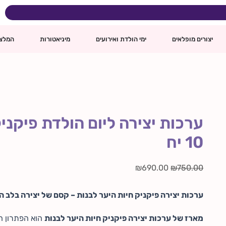
כמות
המחיר
המחיר
של
המקורי
הנוכחי
ערכות
ינם
היה:
הוא:
יצירה
יצורים מופלאים
ימי הולדת ואירועים
מיניאטורות
המלצ
ליום
₪750.00.
₪690.00.
הולדת
פיקניק
חיות
היער
לבנות
מארז
10
ערכות יצירה ליום הולדת פיקני
יח
10 יח
₪
690.00
₪
750.00
ערכות יצירה פיקניק חיות היער לבנות – קסם של יצירה בלב ה
מארז של ערכות יצירה פיקניק חיות היער לבנות
הוא הפתרון ה