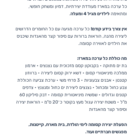
כל ערכה במארז מעודדת יצירתיות, דמיון ומשחק חופשי,
ומתאימה
לילדים מגיל 4 ומעלה
.
אין צורך בידע קודם!
כל ערכה מגיעה עם כל החומרים הדרושים
ליצירה מהנה, הוראות ברורות עם סיפור קצר מהאגדות שיכניס
את הילדים לאווירה קסומה.
מה כוללת כל ערכה במארז:
בת ים מתוקה • בקבוקון קסם מזכוכית עם נצנצים • ארמון
ממלכה מיניאטורי קסום • דשא ירוק קסום ליצירה • ברווזון
קטנטן • אבנים צבעוניות • 3 פרחי משי • ערכת צביעה הכוללת
צבע כחול ומכחול • נצנצים ליצירת ים כחול ומנצנץ • צדפים
קטנים וגדולים • שמשיה מיניאטורית קסומה • דבק סיליקון 60
מ"ל • משטח יצירה עגול מעץ בקוטר כ־20 ס"מ • הוראות יצירה
וסיפור קצר מהאגדות
הפעלת יצירה קסומה לימי הולדת, בית מארח, קייטנות,
מפגשים חברתיים ועוד.