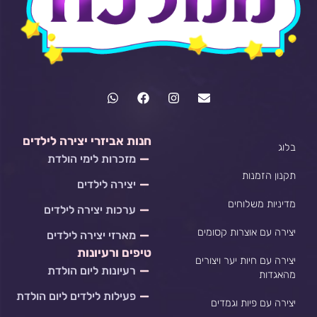
W
F
I
E
h
a
n
n
a
c
s
v
t
e
t
e
s
b
a
l
חנות אביזרי יצירה לילדים
בלוג
a
o
g
o
מזכרות לימי הולדת
p
o
r
p
p
k
a
e
תקנון הזמנות
יצירה לילדים
m
מדיניות משלוחים
ערכות יצירה לילדים
יצירה עם אוצרות קסומים
מארזי יצירה לילדים
טיפים ורעיונות
יצירה עם חיות יער ויצורים
רעיונות ליום הולדת
מהאגדות
פעילות לילדים ליום הולדת
יצירה עם פיות וגמדים