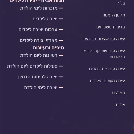
חנות אביזרי יצירה לילדים
בלוג
a
o
g
o
מזכרות לימי הולדת
p
o
r
p
p
k
a
e
תקנון הזמנות
יצירה לילדים
m
מדיניות משלוחים
ערכות יצירה לילדים
יצירה עם אוצרות קסומים
מארזי יצירה לילדים
טיפים ורעיונות
יצירה עם חיות יער ויצורים
רעיונות ליום הולדת
מהאגדות
פעילות לילדים ליום הולדת
יצירה עם פיות וגמדים
יצירה לפיתוח הדמיון
יצירה מעולם האגדות
יצירה לימי הולדת
המלצות
אודות