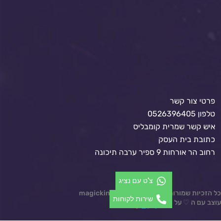
פרטי צור קשר
טלפון 0526396405
איש קשר שמרית קומבליס
כתובת בית העסק
רחוב הר אורחות 9 ספיר ערבה תיכונה
צ'ט עם נציג
כל הזכיות שמורות © 2024 magickindom.co.il
שירות לקוחות
עוצב עם ה ♡ על ידי