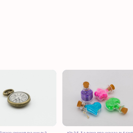
מארז 4 יח בקבוקוני קסם בצורות כ 2.5-3 ס"מ
2 יח שעון כיס מיניאטורי ברונזה 1.7 ס"מ