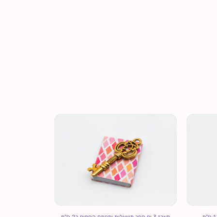
מארז 3 יח ספר משאלות ומפתח קסמים כ2 ס"מ