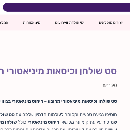
כמות
של
סט
ינם
שולחן
יצורים מופלאים
ימי הולדת ואירועים
מיניאטורות
המלצ
וכיסאות
מיניאטורי
חום
כהה
3X5
ס"מ
סט שולחן וכיסאות מיניאטורי חום כהה
₪
11.90
סט שולחן וכיסאות מיניאטורי מרובע – ריהוט מיניאטורי בגוון ע
הוסיפו נגיעה טבעית וקסומה לעולמות הדמיון שלכם עם
סט שולח
שמזכיר עץ עתיק מיער מכושף.
ריהוט מיניאטורי
כולל
שולחן מי
עשויים משרף עמיד ואיכותי, עם פרטים עדינים שמעניקים לכל ס