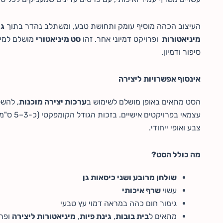
העיצוב הכהה מוסיף עומק ותחושת טבע, ומשתלב נהדר בתוך
גי
מיניאטורות
ופרויקט דמיוני אחר. זהו
סט מיניאטורי
מושלם למי 
סיפור ודמיון.
אינסוף אפשרויות ליצירה
הסט מתאים באופן מושלם לשימוש ב
ערכות יצירה מוכנות
, להש
עצמאי בפ
צבע ואופי ייחודי.
מה כולל הסט?
שולחן מרובע ושני כיסאות גן
עשוי
שרף איכותי
גימור חום כהה במראה דמוי עץ טבעי
מתאים ל
בית בובות
,
גינת פיות
,
מיניאטורות ליצירה
ופרו