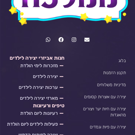
W
F
I
E
h
a
n
n
a
c
s
v
t
e
t
e
s
b
a
l
חנות אביזרי יצירה לילדים
בלוג
a
o
g
o
מזכרות לימי הולדת
p
o
r
p
p
k
a
e
תקנון הזמנות
יצירה לילדים
m
מדיניות משלוחים
ערכות יצירה לילדים
יצירה עם אוצרות קסומים
מארזי יצירה לילדים
טיפים ורעיונות
יצירה עם חיות יער ויצורים
רעיונות ליום הולדת
מהאגדות
פעילות לילדים ליום הולדת
יצירה עם פיות וגמדים
יצירה לפיתוח הדמיון