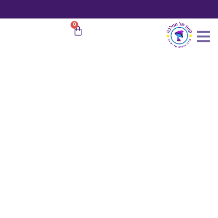
כמות
ילוג
של
תוכן
3
משלוח חינם
בהזמנות מעל 599 ₪
0
עגלת
יח
קניות
ענבים
מיניאטוריים
כ
1.5
ס"מ