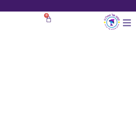
כמות
ילוג
של
תוכן
3
משלוח חינם
בהזמנות מעל 599 ₪
0
עגלת
יח
קניות
תפוזים
כתומים
מקולפים
מיניאטורי
כ-1
ס"מ