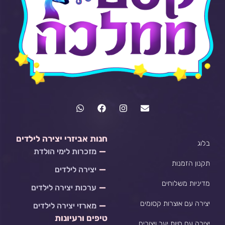
W
F
I
E
h
a
n
n
a
c
s
v
t
e
t
e
s
b
a
l
חנות אביזרי יצירה לילדים
בלוג
a
o
g
o
מזכרות לימי הולדת
p
o
r
p
p
k
a
e
תקנון הזמנות
יצירה לילדים
m
מדיניות משלוחים
ערכות יצירה לילדים
יצירה עם אוצרות קסומים
מארזי יצירה לילדים
טיפים ורעיונות
יצירה עם חיות יער ויצורים