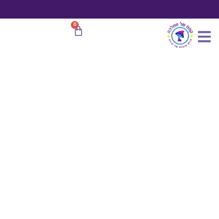
כמות
ילוג
של
תוכן
פייה
משלוח חינם
בהזמנות מעל 599 ₪
0
עגלת
קטנטונת
קניות
סגולה
3
ס"מ