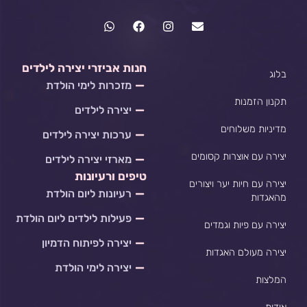
W
F
I
E
h
a
n
n
a
c
s
v
t
e
t
e
s
b
a
l
חנות אביזרי יצירה לילדים
בלוג
a
o
g
o
מזכרות לימי הולדת
p
o
r
p
p
k
a
e
תקנון הזמנות
יצירה לילדים
m
מדיניות משלוחים
ערכות יצירה לילדים
יצירה עם אוצרות קסומים
מארזי יצירה לילדים
טיפים ורעיונות
יצירה עם חיות יער ויצורים
רעיונות ליום הולדת
מהאגדות
פעילות לילדים ליום הולדת
יצירה עם פיות וגמדים
יצירה לפיתוח הדמיון
יצירה מעולם האגדות
יצירה לימי הולדת
המלצות
אודות