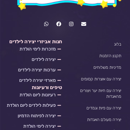
W
F
I
E
h
a
n
n
a
c
s
v
t
e
t
e
s
b
a
l
חנות אביזרי יצירה לילדים
בלוג
a
o
g
o
מזכרות לימי הולדת
p
o
r
p
p
k
a
e
תקנון הזמנות
יצירה לילדים
m
מדיניות משלוחים
ערכות יצירה לילדים
יצירה עם אוצרות קסומים
מארזי יצירה לילדים
טיפים ורעיונות
יצירה עם חיות יער ויצורים
רעיונות ליום הולדת
מהאגדות
פעילות לילדים ליום הולדת
יצירה עם פיות וגמדים
יצירה לפיתוח הדמיון
יצירה מעולם האגדות
יצירה לימי הולדת