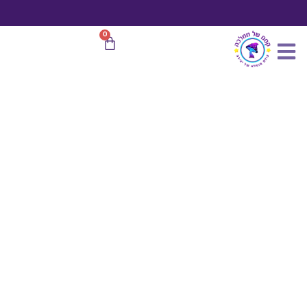
כמות
ילוג
של
תוכן
פייה
משלוח חינם
בהזמנות מעל 599 ₪
0
עגלת
קטנטונת
קניות
בשמלה
סגולה
3
ס"מ