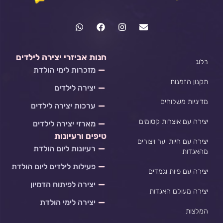
W
F
I
E
h
a
n
n
a
c
s
v
t
e
t
e
s
b
a
l
חנות אביזרי יצירה לילדים
בלוג
a
o
g
o
מזכרות לימי הולדת
p
o
r
p
p
k
a
e
תקנון הזמנות
יצירה לילדים
m
מדיניות משלוחים
ערכות יצירה לילדים
יצירה עם אוצרות קסומים
מארזי יצירה לילדים
טיפים ורעיונות
יצירה עם חיות יער ויצורים
רעיונות ליום הולדת
מהאגדות
פעילות לילדים ליום הולדת
יצירה עם פיות וגמדים
יצירה לפיתוח הדמיון
יצירה מעולם האגדות
יצירה לימי הולדת
המלצות