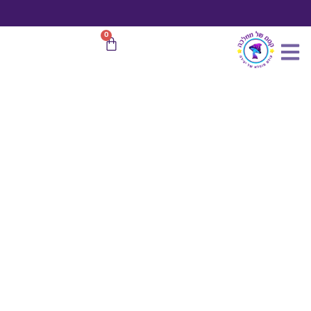
כמות
ילוג
של
תוכן
ערכת
משלוח חינם
בהזמנות מעל 599 ₪
0
עגלת
יצירה
קניות
פיקניק
חיות
היער