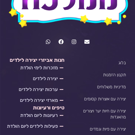
W
F
I
E
h
a
n
n
a
c
s
v
t
e
t
e
s
b
a
l
חנות אביזרי יצירה לילדים
בלוג
a
o
g
o
מזכרות לימי הולדת
p
o
r
p
p
k
a
e
תקנון הזמנות
יצירה לילדים
m
מדיניות משלוחים
ערכות יצירה לילדים
יצירה עם אוצרות קסומים
מארזי יצירה לילדים
טיפים ורעיונות
יצירה עם חיות יער ויצורים
רעיונות ליום הולדת
מהאגדות
פעילות לילדים ליום הולדת
יצירה עם פיות וגמדים