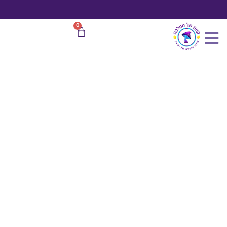
כמות
ילוג
של
תוכן
ערכת
משלוח חינם
בהזמנות מעל 599 ₪
0
עגלת
יצירה
קניות
הנסיכה
הקסומה