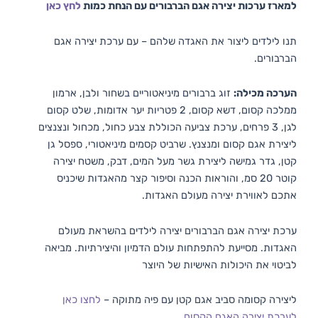
למארז ערכות יצירה אגם הברבורים עם הנחת כמות
לחץ כאן
תנו לילדים ליצור את האגדה שלהם – עם ערכת יצירה אגם
הברבורים.
הערכה מכילה:
זוג ברבורים מיניאטוריים בשחור ולבן, ארמון
ממלכה קסום, דשא קסום, 2 פטריות יער אדומות, שלט קסום
לגן, 3 פרחים, ערכת צביעה הכוללת צבע כחול, מכחול ונצנצים
ליצירת אגם קסום ומנצנץ. שרביט קסמים מיניאטורי, ספסל גן
קטן, גדר גמישה ליצירת גשר מעל המים, דבק, משטח יצירה
קוטר 20 סמ, והוראות הכנה וסיפור קצר מהאגדות שיכניס
אתכם לאווירת יצירה מעולם האגדות.
ערכת יצירה אגם הברבורים יצירה לילדים בהשראת מעולם
האגדות. מסייעת להתפתחות עולם הדמיון והיצירתיות. מביאה
לביטוי את היכולות האישיות של היוצר
ליצירה קסומה סביב אגם קטן עם פיה מתוקה –
לחצו כאן
לערכת יצירה האגם הקסום