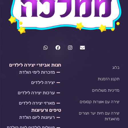
W
F
I
E
h
a
n
n
a
c
s
v
t
e
t
e
s
b
a
l
חנות אביזרי יצירה לילדים
בלוג
a
o
g
o
מזכרות לימי הולדת
p
o
r
p
p
k
a
e
תקנון הזמנות
יצירה לילדים
m
מדיניות משלוחים
ערכות יצירה לילדים
יצירה עם אוצרות קסומים
מארזי יצירה לילדים
טיפים ורעיונות
יצירה עם חיות יער ויצורים
רעיונות ליום הולדת
מהאגדות
פעילות לילדים ליום הולדת