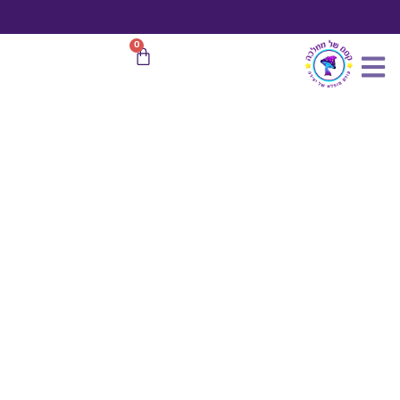
כמות
ילוג
של
תוכן
ערכת
משלוח חינם
בהזמנות מעל 599 ₪
0
עגלת
יצירה
קניות
אגם
הברבורים