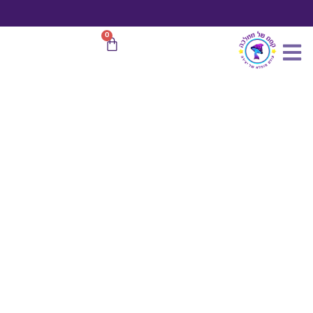
כמות
ילוג
של
תוכן
ספסל
משלוח חינם
בהזמנות מעל 599 ₪
0
עגלת
מיניאטורי
קניות
ליצירה
|
דמוי
עץ
חום
5.6X1.6
ס"מ