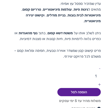
עדין שמזכיר ספסל עץ אמיתי.
מתאים ל
גינות פיות
,
עולמות מיניאטוריים
,
טרריום קסום
,
מיניאטורות לבית בובות
,
בניית מודלים
, ו
קישוט יצירה
מיניאטורית
.
ניתן לשלב אותו על
משטח דשא קסום
, בתוך
נוף מהאגדות
או
כפריט נלווה לדמויות פיות, חיות קטנות או סצנות דמיוניות.
פריט קישוט קטן שמשדר אווירה טבעית, חמימה ומלאת קסם –
מושלם לכל פרויקט יצירתי.
-
+
הוספה לסל
משלוח מהיר עד 5 ימי עסקים