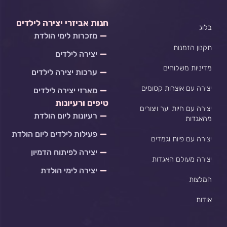
a
c
s
v
t
e
t
e
s
b
a
l
חנות אביזרי יצירה לילדים
בלוג
a
o
g
o
מזכרות לימי הולדת
p
o
r
p
p
k
a
e
תקנון הזמנות
יצירה לילדים
m
מדיניות משלוחים
ערכות יצירה לילדים
יצירה עם אוצרות קסומים
מארזי יצירה לילדים
טיפים ורעיונות
יצירה עם חיות יער ויצורים
רעיונות ליום הולדת
מהאגדות
פעילות לילדים ליום הולדת
יצירה עם פיות וגמדים
יצירה לפיתוח הדמיון
יצירה מעולם האגדות
יצירה לימי הולדת
המלצות
אודות