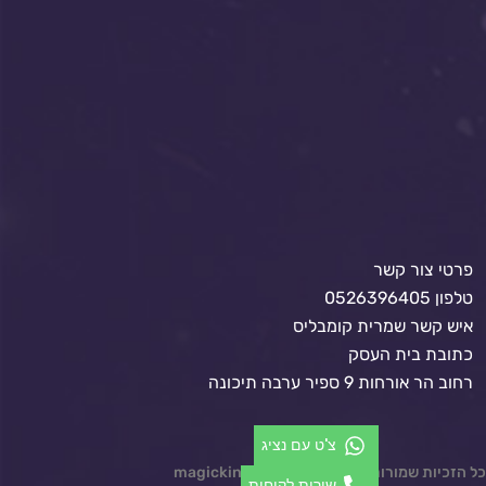
פרטי צור קשר
טלפון 0526396405
איש קשר שמרית קומבליס
כתובת בית העסק
רחוב הר אורחות 9 ספיר ערבה תיכונה
צ'ט עם נציג
כל הזכיות שמורות © 2024 magickindom.co.il
שירות לקוחות