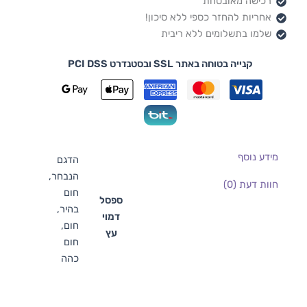
רכישה מאובטחת
אחריות להחזר כספי ללא סיכון!
שלמו בתשלומים ללא ריבית
קנייה בטוחה באתר SSL ובסטנדרט PCI DSS
מידע נוסף
הדגם
הנבחר,
חוות דעת (0)
חום
ספסל
בהיר,
דמוי
חום,
עץ
חום
כהה