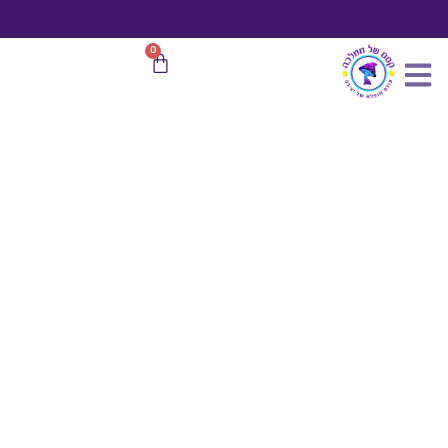
כמות
ילוג
של
תוכן
תיקי
משלוח חינם
בהזמנות מעל 599 ₪
0
עגלת
אוצרות
קניות
-
מתנות
אישיות
ומזכרת
קסומה
-
תיקי
קטיפה
סגולים
קטנים
-
מלאים
באוצרות
קסומים
-
מארז
5
יח