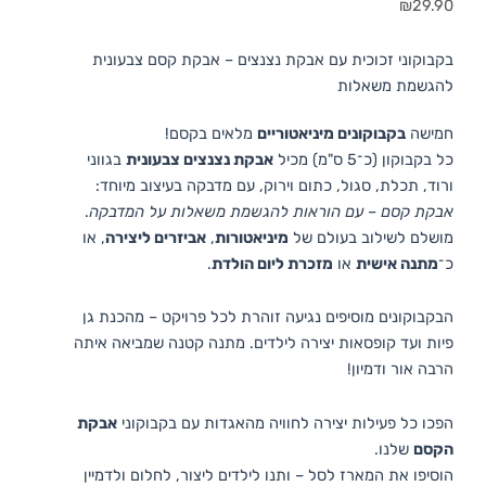
₪
29.90
בקבוקוני זכוכית עם אבקת נצנצים – אבקת קסם צבעונית
להגשמת משאלות
חמישה
בקבוקונים מיניאטוריים
מלאים בקסם!
כל בקבוקון (כ־5 ס"מ) מכיל
אבקת נצנצים צבעונית
בגווני
ורוד, תכלת, סגול, כתום וירוק, עם מדבקה בעיצוב מיוחד:
אבקת קסם – עם הוראות להגשמת משאלות על המדבקה
.
מושלם לשילוב בעולם של
מיניאטורות
,
אביזרים ליצירה
, או
כ־
מתנה אישית
או
מזכרת ליום הולדת
.
הבקבוקונים מוסיפים נגיעה זוהרת לכל פרויקט – מהכנת גן
פיות ועד קופסאות יצירה לילדים. מתנה קטנה שמביאה איתה
הרבה אור ודמיון!
הפכו כל פעילות יצירה לחוויה מהאגדות עם בקבוקוני
אבקת
הקסם
שלנו.
הוסיפו את המארז לסל – ותנו לילדים ליצור, לחלום ולדמיין