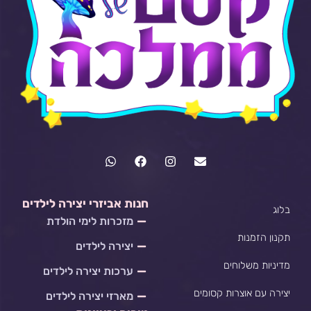
W
F
I
E
h
a
n
n
a
c
s
v
t
e
t
e
s
b
a
l
חנות אביזרי יצירה לילדים
בלוג
a
o
g
o
מזכרות לימי הולדת
p
o
r
p
p
k
a
e
תקנון הזמנות
יצירה לילדים
m
מדיניות משלוחים
ערכות יצירה לילדים
יצירה עם אוצרות קסומים
מארזי יצירה לילדים