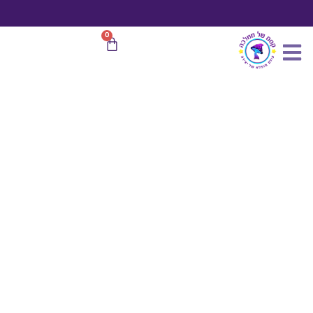
כמות
ילוג
של
תוכן
מארז
משלוח חינם
בהזמנות מעל 599 ₪
0
עגלת
3
קניות
ערכות
יצירה
לילדים
גן
פיות,
גן
גמדים
והיער
המופלא