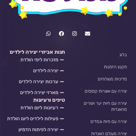
W
F
I
E
h
a
n
n
a
c
s
v
t
e
t
e
s
b
a
l
חנות אביזרי יצירה לילדים
בלוג
a
o
g
o
מזכרות לימי הולדת
p
o
r
p
p
k
a
e
תקנון הזמנות
יצירה לילדים
m
מדיניות משלוחים
ערכות יצירה לילדים
יצירה עם אוצרות קסומים
מארזי יצירה לילדים
טיפים ורעיונות
יצירה עם חיות יער ויצורים
רעיונות ליום הולדת
מהאגדות
פעילות לילדים ליום הולדת
יצירה עם פיות וגמדים
יצירה לפיתוח הדמיון
יצירה מעולם האגדות