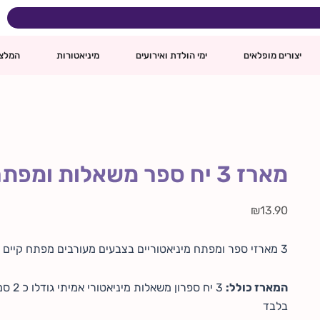
כמות
של
מארז
ינם
3
יצורים מופלאים
ימי הולדת ואירועים
מיניאטורות
המלצ
יח
ספר
משאלות
ומפתח
קסמים
כ2
ס"מ
מארז 3 יח ספר משאלות ומפתח קסמים כ2 ס"מ
₪
13.90
3 מארזי ספר ומפתח מיניאטוריים בצבעים מעורבים מפתח קיים בגווני: זהב, ברונזה וכסף, ספרונים בשלל דוגמאות
המארז כולל:
3 יח ספרון משאלות מיניאטורי אמיתי גודלו כ 2 סמ בלבד ו-
בלבד