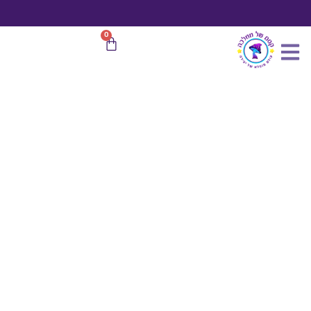
כמות
ילוג
של
תוכן
כלוב
משלוח חינם
בהזמנות מעל 599 ₪
0
עגלת
ציפורים
קניות
מוזהב
2
ס"מ