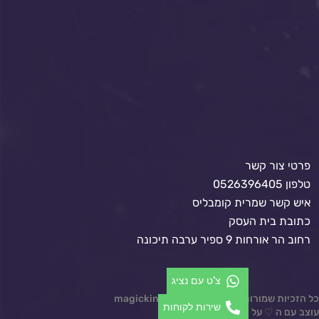
פרטי צור קשר
טלפון 0526396405
איש קשר שמרית קומבליס
כתובת בית העסק
רחוב הר אורחות 9 ספיר ערבה תיכונה
צ'ט עם נציג
כל הזכיות שמורות © 2024 magickindom.co.il
שירות לקוחות
עוצב עם ה ♡ על ידי