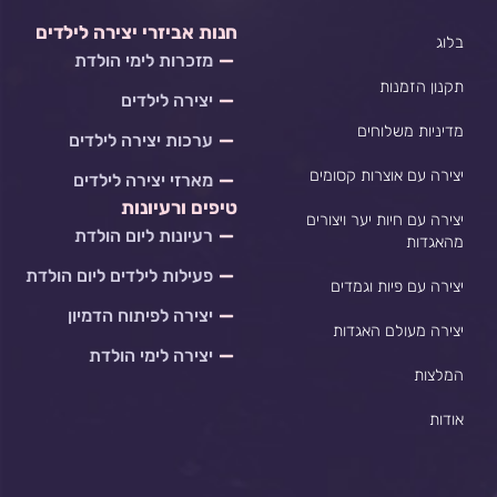
t
e
t
e
s
b
a
l
חנות אביזרי יצירה לילדים
בלוג
a
o
g
o
מזכרות לימי הולדת
p
o
r
p
p
k
a
e
תקנון הזמנות
יצירה לילדים
m
מדיניות משלוחים
ערכות יצירה לילדים
יצירה עם אוצרות קסומים
מארזי יצירה לילדים
טיפים ורעיונות
יצירה עם חיות יער ויצורים
רעיונות ליום הולדת
מהאגדות
פעילות לילדים ליום הולדת
יצירה עם פיות וגמדים
יצירה לפיתוח הדמיון
יצירה מעולם האגדות
יצירה לימי הולדת
המלצות
אודות