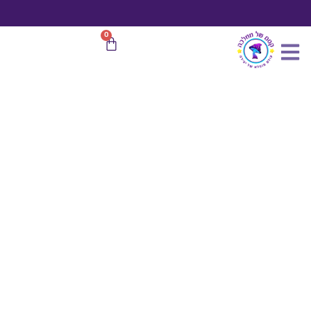
כמות
ילוג
של
תוכן
10
משלוח חינם
בהזמנות מעל 599 ₪
0
עגלת
יח
קניות
דלת
קסמים
10
ס"מ