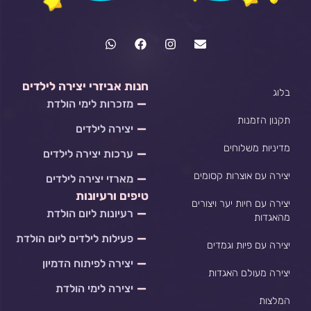
W
F
I
E
h
a
n
n
a
c
s
v
t
e
t
e
s
b
a
l
חנות אביזרי יצירה לילדים
בלוג
a
o
g
o
מזכרות לימי הולדת
p
o
r
p
p
k
a
e
תקנון הזמנות
יצירה לילדים
m
מדיניות משלוחים
ערכות יצירה לילדים
יצירה עם אוצרות קסומים
מארזי יצירה לילדים
טיפים ורעיונות
יצירה עם חיות יער ויצורים
רעיונות ליום הולדת
מהאגדות
פעילות לילדים ליום הולדת
יצירה עם פיות וגמדים
יצירה לפיתוח הדמיון
יצירה מעולם האגדות
יצירה לימי הולדת
המלצות