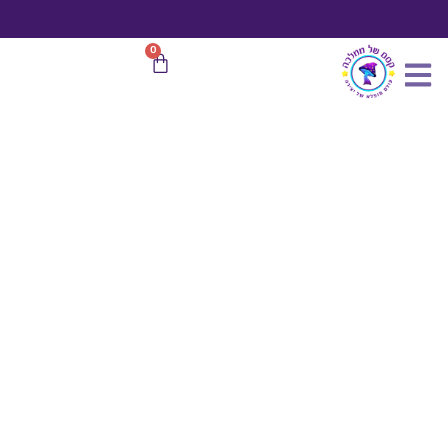
כמות
ילוג
של
תוכן
גמד
משלוח חינם
בהזמנות מעל 599 ₪
0
עגלת
ובידו
קניות
זר
פרחים
5
ס"מ