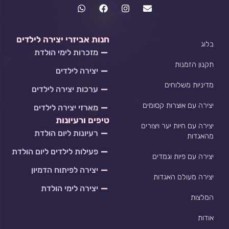
W
F
I
E
h
a
n
n
a
c
s
v
t
e
t
e
s
b
a
l
חנות אביזרי יצירה לילדים
בלוג
a
o
g
o
מזכרות לימי הולדת
p
o
r
p
p
k
a
e
תקנון הזמנות
יצירה לילדים
m
מדיניות משלוחים
ערכות יצירה לילדים
יצירה עם אוצרות קסומים
מארזי יצירה לילדים
טיפים ורעיונות
יצירה עם חיות יער ויצורים
רעיונות ליום הולדת
מהאגדות
פעילות לילדים ליום הולדת
יצירה עם פיות וגמדים
יצירה לפיתוח הדמיון
יצירה מעולם האגדות
יצירה לימי הולדת
המלצות
אודות