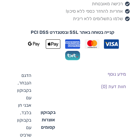
רכישה מאובטחת
אחריות להחזר כספי ללא סיכון!
שלמו בתשלומים ללא ריבית
קנייה בטוחה באתר SSL ובסטנדרט PCI DSS
מידע נוסף
הדגם
הנבחר,
חוות דעת (0)
בקבוקון
עם
אבני חן
בקבוקון
בלבד,
אוצרות
בקבוקון
קסומים
עם
שרביט