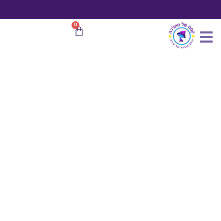
כמות
ילוג
של
תוכן
1
משלוח חינם
בהזמנות מעל 599 ₪
0
עגלת
יח
קניות
בקבוקון
אוצרות
קסומים
כ5
ס"מ