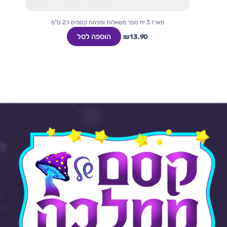
מארז 3 יח ספר משאלות ומפתח קסמים כ2 ס"מ
הוספה לסל
₪
13.90