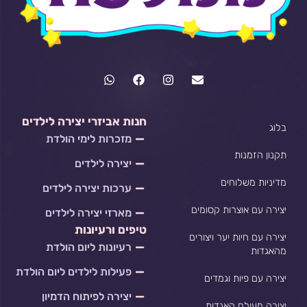
W
F
I
E
h
a
n
n
a
c
s
v
t
e
t
e
s
b
a
l
חנות אביזרי יצירה לילדים
בלוג
a
o
g
o
מזכרות לימי הולדת
p
o
r
p
p
k
a
e
תקנון הזמנות
יצירה לילדים
m
מדיניות משלוחים
ערכות יצירה לילדים
יצירה עם אוצרות קסומים
מארזי יצירה לילדים
טיפים ורעיונות
יצירה עם חיות יער ויצורים
רעיונות ליום הולדת
מהאגדות
פעילות לילדים ליום הולדת
יצירה עם פיות וגמדים
יצירה לפיתוח הדמיון
יצירה מעולם האגדות