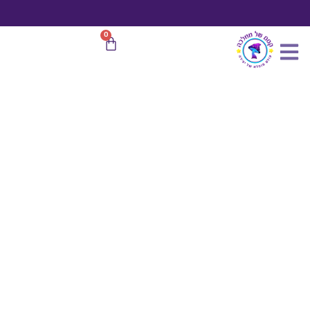
כמות
ילוג
של
תוכן
בית
משלוח חינם
בהזמנות מעל 599 ₪
0
עגלת
פטריות
קניות
כ-7
ס"מ