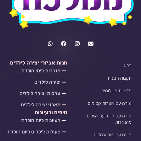
W
F
I
E
h
a
n
n
a
c
s
v
t
e
t
e
s
b
a
l
חנות אביזרי יצירה לילדים
בלוג
a
o
g
o
מזכרות לימי הולדת
p
o
r
p
p
k
a
e
תקנון הזמנות
יצירה לילדים
m
מדיניות משלוחים
ערכות יצירה לילדים
יצירה עם אוצרות קסומים
מארזי יצירה לילדים
טיפים ורעיונות
יצירה עם חיות יער ויצורים
רעיונות ליום הולדת
מהאגדות
פעילות לילדים ליום הולדת
יצירה עם פיות וגמדים