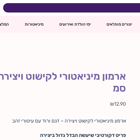
כמות
של
ארמון
ינם
מיניאטורי
יצורים מופלאים
ימי הולדת ואירועים
מיניאטורות
המלצ
לקישוט
ויצירה
–
דגם
ורוד
עם
זהב
-
6
סמ
סמ
₪
12.90
ארמון מיניאטורי לקישוט ויצירה – דגם ורוד עם עיטורי זהב
פריט דקורטיבי שיעשה הבדל גדול ביצירה