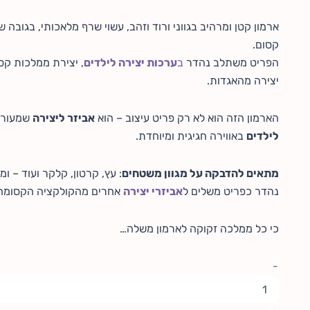
ארמון קטן ומרהיב בגווני ורוד וזהב, עשוי שרף מלאכותי, בגובה של כ־6 ס"מ – מושלם להוס
קסום.
הפריט משתלב נהדר
ב
ערכות יצירה לילדים
, יצירת ממלכות קסו
יצירה מהאגדות.
הארמון הזה הוא לא רק פריט עיצוב – הוא
אביזר ליצירה
שמעורר 
לילדים
באווירה חגיגית ומיוחדת.
מתאים להדבקה על מגוון משטחים
: עץ, קרטון, קלקר ועוד – ו
נהדר כפריט משלים ל
אביזרי יצירה
אחרים מהקולקציה הקסומה
כי כל ממלכה זקוקה לארמון משלה…
-