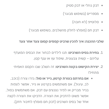
דבק נוזלי או דבק סטיק
מספריים (בשימוש מבוגר)
סלוטייפ (לא חובה)
דבק חם (מומלץ לחלק מהשלבים, בשימוש מבוגר)
שלבי ההכנה: איך להכין שרביט קסמים קסום צעד אחר צעד
בחירת בסיס השרביט:
תנו לילדים לבחור את הבסיס המועדף
עליהם – קשית צבעונית, שיפוד עץ או ענף קטן.
יצירת הקישוט בקצה השרביט:
זה השלב שבו הקסם האמיתי
מתחיל!
אם בחרתם בצורת קרטון, נייר או סול:
גזרו צורה (כוכב,
לב, עיגול). אם משתמשים בקרטון או נייר, אפשר לצפות
בנייר מבריק או לפזר נצנצים עם דבק. אם משתמשים בסול,
אפשר פשוט להדביק את הצורה. הדביקו את הצורה לקצה
אחד של בסיס השרביט (דבק חם מומלץ לחיבור חזק).