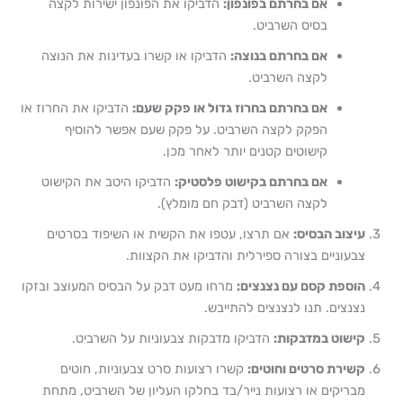
אם בחרתם בפונפון:
הדביקו את הפונפון ישירות לקצה
בסיס השרביט.
אם בחרתם בנוצה:
הדביקו או קשרו בעדינות את הנוצה
לקצה השרביט.
אם בחרתם בחרוז גדול או פקק שעם:
הדביקו את החרוז או
הפקק לקצה השרביט. על פקק שעם אפשר להוסיף
קישוטים קטנים יותר לאחר מכן.
אם בחרתם בקישוט פלסטיק:
הדביקו היטב את הקישוט
לקצה השרביט (דבק חם מומלץ).
עיצוב הבסיס:
אם תרצו, עטפו את הקשית או השיפוד בסרטים
צבעוניים בצורה ספירלית והדביקו את הקצוות.
הוספת קסם עם נצנצים:
מרחו מעט דבק על הבסיס המעוצב ובזקו
נצנצים. תנו לנצנצים להתייבש.
קישוט במדבקות:
הדביקו מדבקות צבעוניות על השרביט.
קשירת סרטים וחוטים:
קשרו רצועות סרט צבעוניות, חוטים
מבריקים או רצועות נייר/בד בחלקו העליון של השרביט, מתחת