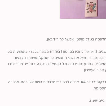
דפסה בגודל מוקטן. אפשר להוריד כאן.
שנים. (ראו איך להכין בסרטון ) בעזרת מבוגר בלבד- באמצעות סכין
ים, נפריד ונפצל את שני החצאים כך שמקל העיפרון הצבעוני
שלפנו, נחתוך חתיכה בגודל המתאים לנו. בעזרת נייר שיוף נחדד
סביב העיפרון.
– קל לייצר בעזרת הדפסה על דף מדבקות בגודל A4. אם יש לכם דפי מדבקות השתמשו בהם. אבל זה
הקסומה.
יים ישנה.