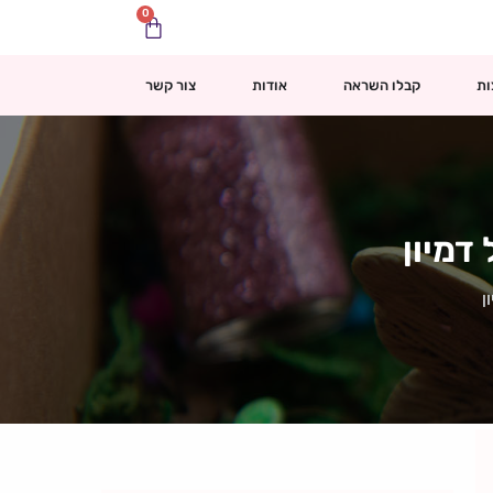
0
עגלת
קניות
ות
קבלו השראה
אודות
צור קשר
דמיון
ן